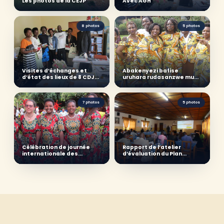
Les photos de la CEJP
Avec AGH
8 photos
5 photos
Visites d’échanges et
Abakenyezi bafise
d’état des lieux de 8 CDJPs
uruhara rudasanzwe mu
du réseau CEJP
guharanira amahoro
7 photos
5 photos
Célébration de journée
Rapport de l’atelier
internationale des
d’évaluation du Plan
femmes au Secrétariat
Stratégique 2017-20 du
exécutif permanent
Réseau CEJP et
d'élaboration du nouveau
Plan Stratégique 2020-23