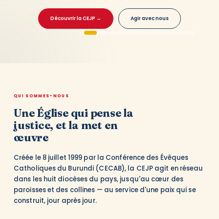
Burundi
&nbsp;&nbsp;&nbsp;Appel
Découvrir la CEJP →
Agir avec nous
à
candidatures
·
Deuxième
relanceCoordonnateur/trice
du
Projet
«&nbsp;Monitoring
QUI SOMMES-NOUS
de
Protection
Une Église qui pense la
et
justice, et la met en
Suivi
de
œuvre
Réintégration
So…
Créée le 8 juillet 1999 par la Conférence des Évêques
Catholiques du Burundi (CECAB), la CEJP agit en réseau
dans les huit diocèses du pays, jusqu'au cœur des
paroisses et des collines — au service d'une paix qui se
construit, jour après jour.