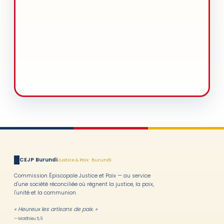
JP
CEJP Burundi
Justice & Paix · Burundi
Commission Épiscopale Justice et Paix — au service
d'une société réconciliée où règnent la justice, la paix,
l'unité et la communion.
« Heureux les artisans de paix. »
— Matthieu 5, 9