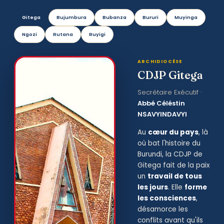
Gitega
Bujumbura
Bubanza
Bururi
Muyinga
Ngozi
Rutana
Ruyigi
ARCHIDIOCÈSE
CDJP Gitega
Secrétaire Exécutif ·
Abbé Céléstin
NSAVYINDAVYI
Au
cœur du pays
, là
où bat l'histoire du
Burundi, la CDJP de
Gitega fait de la paix
un
travail de tous
les jours
. Elle
forme
les consciences
,
désamorce les
conflits avant qu'ils