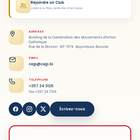
Rejoindre un Club
Justice & Paix, près de chez vous
ADRESSE
Building de la Coordination des Mouvements d'Action
Catholique
Rue de la Mission · B.P. 7074 · Bujumbura, Burundi
EMAIL
cejp@cejp.bi
TÉLÉPHONE
+257 24 3126
Fax +257 24 7704
Écrivez-nous