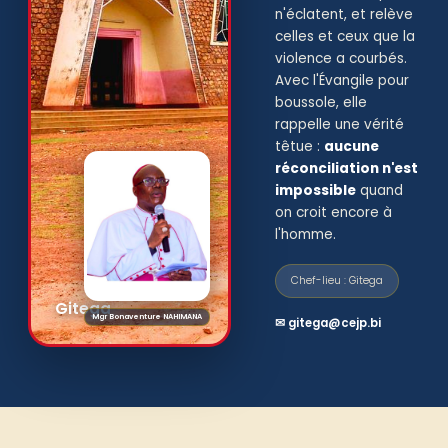
n'éclatent, et relève
celles et ceux que la
violence a courbés.
Avec l'Évangile pour
boussole, elle
rappelle une vérité
têtue :
aucune
réconciliation n'est
impossible
quand
on croit encore à
l'homme.
Chef-lieu : Gitega
Gitega
Mgr Bonaventure NAHIMANA
✉ gitega@cejp.bi